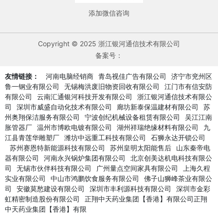
添加微信咨询
Copyright © 2025 浙江银河通信技术有限公司
备案号：
友情链接：
河南电脑经销商
青岛视佳广告有限公司
济宁市兖州区
鲁一钢业有限公司
无锡梅洪废旧物资回收有限公司
江门市有信安防
有限公司
云南汇通银河科技开发有限公司
浙江银河通信技术有限公
司
深圳市威盛自动化技术有限公司
廊坊新泰保温建材有限公司
苏
州奥翔保洁服务有限公司
宁波创纪机械设备租赁有限公司
吴江江南
胀管器厂
温州市博欧电镀有限公司
湖州祥瑞绝缘材料有限公司
九
江县青莲华雕塑厂
潍坊中远重工科技有限公司
石狮永达开锁公司
苏州赛恩特新能源科技有限公司
苏州皇明太阳能售后
山东秦帝电
器有限公司
河南永兴锅炉集团有限公司
北京创美达机电科技有限公
司
无锡市伙伴科技有限公司
广州量点空间家具有限公司
上海久程
实业有限公司
中山市鸿鹏饮食服务有限公司
佛子山狮峰茶业有限公
司
安徽莫愁建设有限公司
深圳市丰利源科技有限公司
深圳市金彩
虹精密制造股份有限公司
正翔中天药业集团【香港】有限公司正翔
中天药业集团【香港】有限